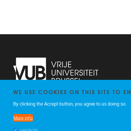
WE USE COOKIES ON THIS SITE TO 
Pleinlaan 2
1050
Brussel
By clicking the Accept button, you agree to us doing so.
02 629 10 45
jeroen.van.schependom@vub.be
More info
verplicht