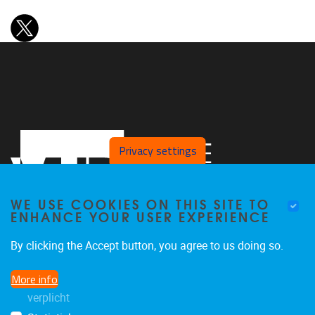
Privacy settings
WE USE COOKIES ON THIS SITE TO
ENHANCE YOUR USER EXPERIENCE
By clicking the Accept button, you agree to us doing so.
Pleinlaan 2
1050
Brussel
More info
02 629 10 45
verplicht
jeroen.van.schependom@vub.be