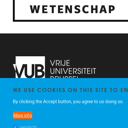
WE USE COOKIES ON THIS SITE TO 
Pleinlaan 2
1050
Brussel
By clicking the Accept button, you agree to us doing so.
02 629 10 45
jeroen.van.schependom@vub.be
More info
verplicht