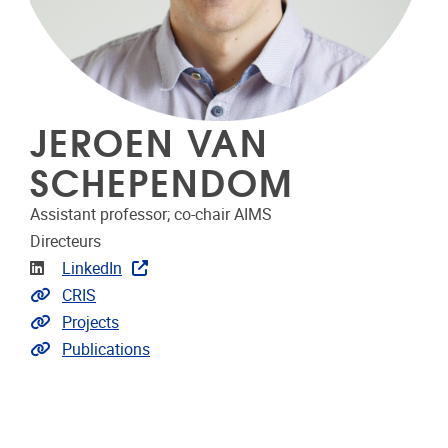
JEROEN VAN
SCHEPENDOM
Assistant professor; co-chair AIMS
Directeurs
LinkedIn
LinkedIn
Link naar CRIS
CRIS
Link naar projecten
Projects
Link naar publicaties
Publications